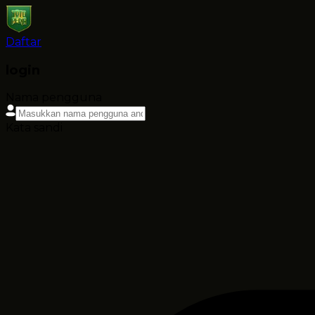
Daftar
login
Nama pengguna
Kata sandi