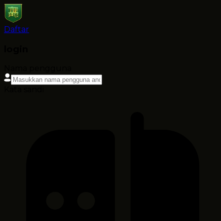
Daftar
login
Nama pengguna
Kata sandi