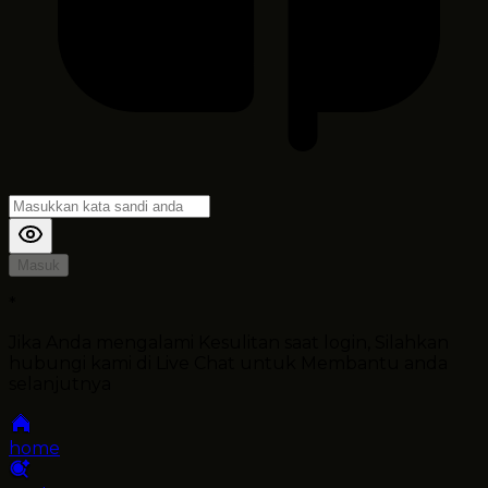
Masuk
*
Jika Anda mengalami Kesulitan saat login, Silahkan
hubungi kami di Live Chat untuk Membantu anda
selanjutnya
home