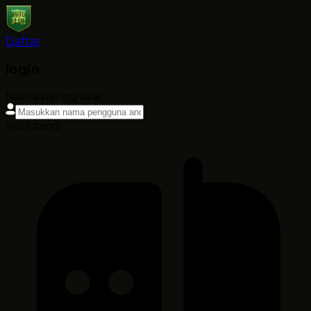
Daftar
login
Nama pengguna
Kata sandi