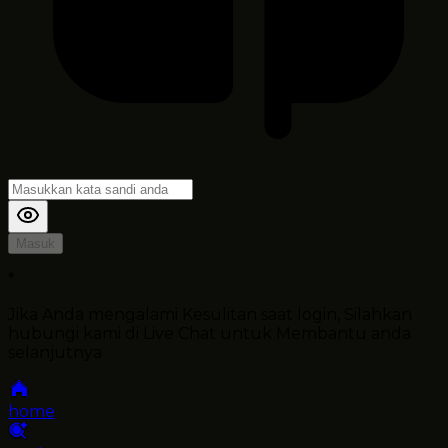
Masuk
*
Jika Anda mengalami Kesulitan saat login, Silahkan
hubungi kami di Live Chat untuk Membantu anda
selanjutnya
home