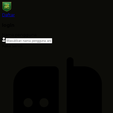
Daftar
login
Nama pengguna
Kata sandi