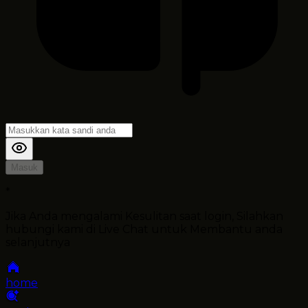
Masuk
*
Jika Anda mengalami Kesulitan saat login, Silahkan
hubungi kami di Live Chat untuk Membantu anda
selanjutnya
home