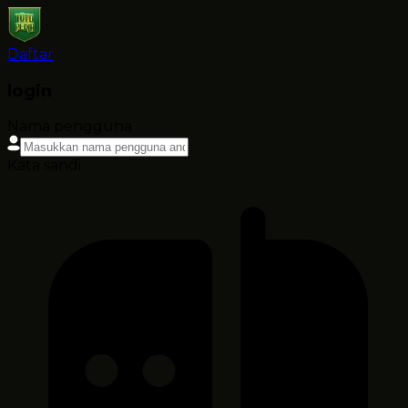
Daftar
login
Nama pengguna
Kata sandi