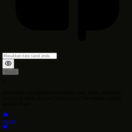
Masuk
*
Jika Anda mengalami Kesulitan saat login, Silahkan
hubungi kami di Live Chat untuk Membantu anda
selanjutnya
home