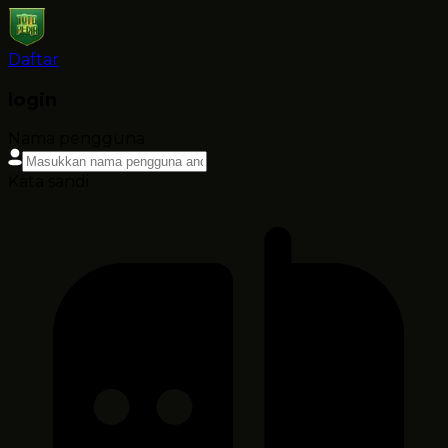
Daftar
login
Nama pengguna
Kata sandi