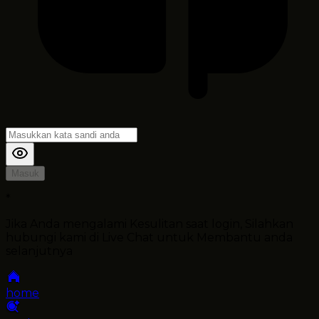
Masuk
*
Jika Anda mengalami Kesulitan saat login, Silahkan
hubungi kami di Live Chat untuk Membantu anda
selanjutnya
home