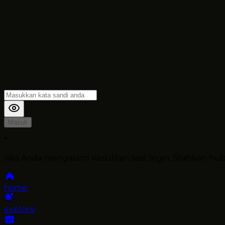
Masuk
*
Jika Anda mengalami Kesulitan saat login, Silahkan h
home
explore