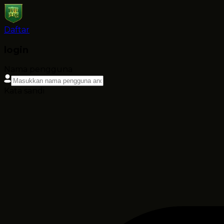
Daftar
login
Nama pengguna
Kata sandi