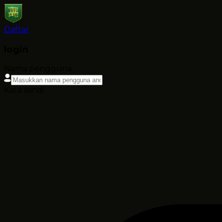
Daftar
login
Nama pengguna
Kata sandi