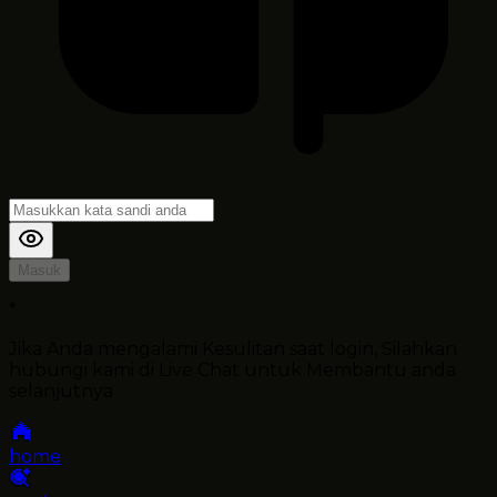
Masuk
*
Jika Anda mengalami Kesulitan saat login, Silahkan
hubungi kami di Live Chat untuk Membantu anda
selanjutnya
home