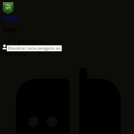
Daftar
login
Nama pengguna
Kata sandi