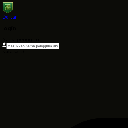
Daftar
login
Nama pengguna
Kata sandi