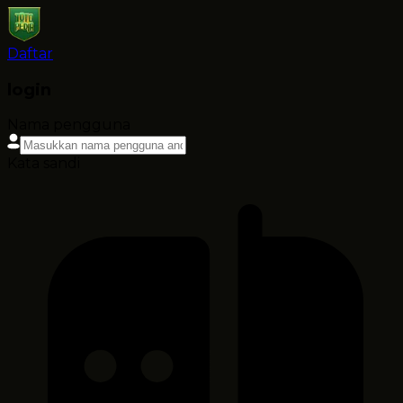
Daftar
login
Nama pengguna
Kata sandi