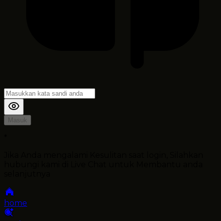
Masuk
*
Jika Anda mengalami Kesulitan saat login, Silahkan
hubungi kami di Live Chat untuk Membantu anda
selanjutnya
home