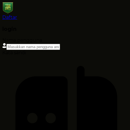
Daftar
login
Nama pengguna
Kata sandi