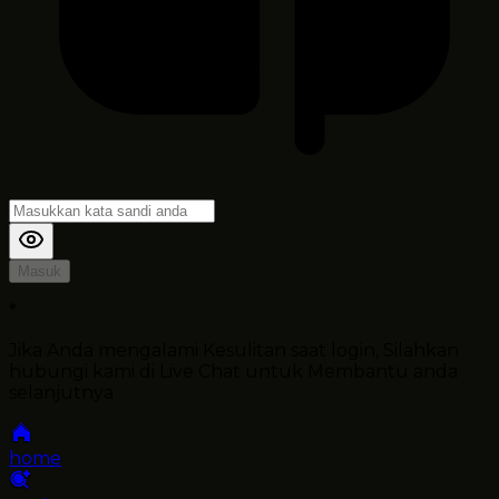
Masuk
*
Jika Anda mengalami Kesulitan saat login, Silahkan
hubungi kami di Live Chat untuk Membantu anda
selanjutnya
home