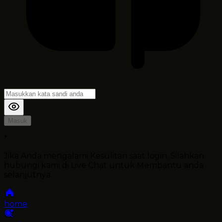
Masuk
*
Jika Anda mengalami Kesulitan saat login, Silahkan
hubungi kami di Live Chat untuk Membantu anda
selanjutnya
home