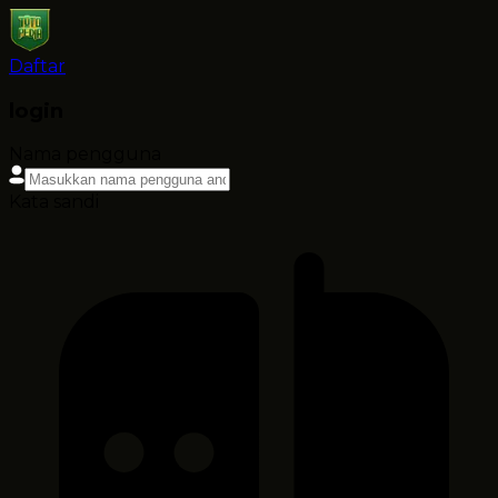
Daftar
login
Nama pengguna
Kata sandi