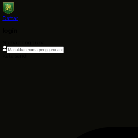
Daftar
login
Nama pengguna
Kata sandi