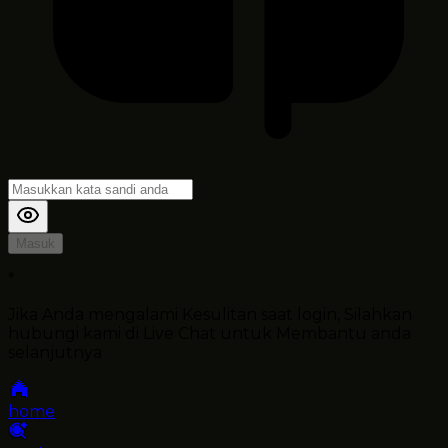
Masuk
*
Jika Anda mengalami Kesulitan saat login, Silahkan
hubungi kami di Live Chat untuk Membantu anda
selanjutnya
home