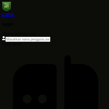
Daftar
login
Nama pengguna
Kata sandi