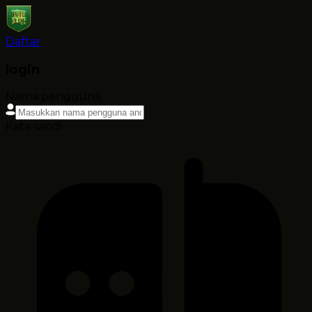
Daftar
login
Nama pengguna
Kata sandi