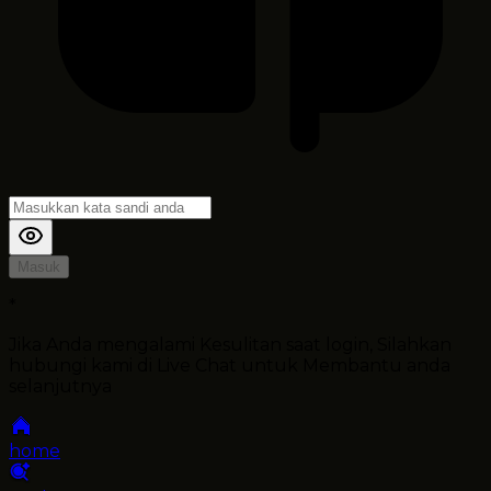
Masuk
*
Jika Anda mengalami Kesulitan saat login, Silahkan
hubungi kami di Live Chat untuk Membantu anda
selanjutnya
home