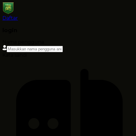
Daftar
login
Nama pengguna
Kata sandi