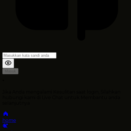
Masuk
*
Jika Anda mengalami Kesulitan saat login, Silahkan
hubungi kami di Live Chat untuk Membantu anda
selanjutnya
home