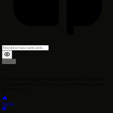
Masuk
*
Jika Anda mengalami Kesulitan saat login, Silahkan
hubungi kami di Live Chat untuk Membantu anda
selanjutnya
home