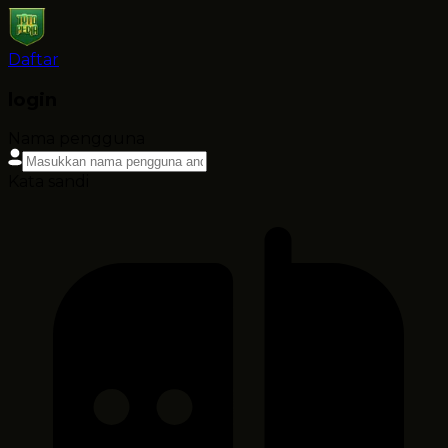
Daftar
login
Nama pengguna
Kata sandi