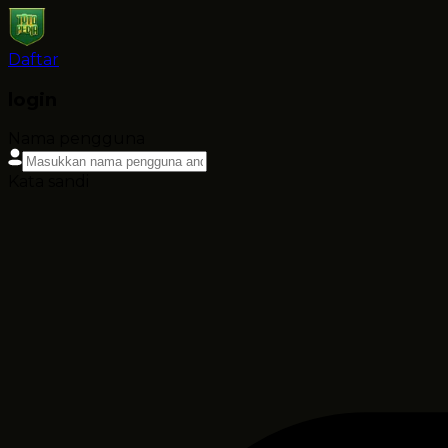
Daftar
login
Nama pengguna
Kata sandi