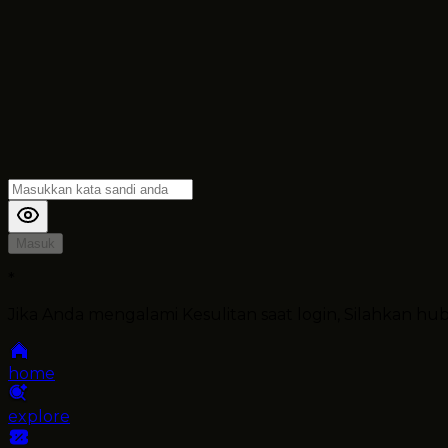
Masuk
*
Jika Anda mengalami Kesulitan saat login, Silahkan h
home
explore