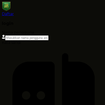
Daftar
login
Nama pengguna
Kata sandi