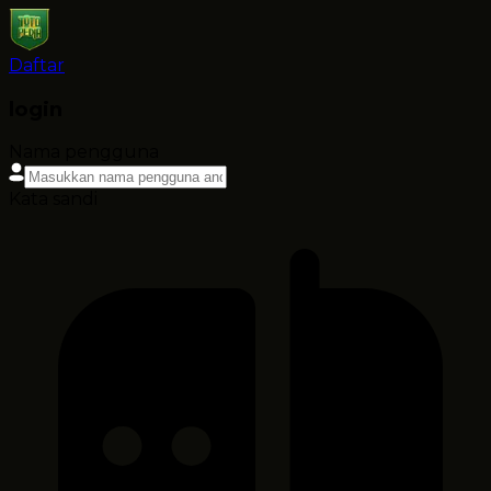
Daftar
login
Nama pengguna
Kata sandi