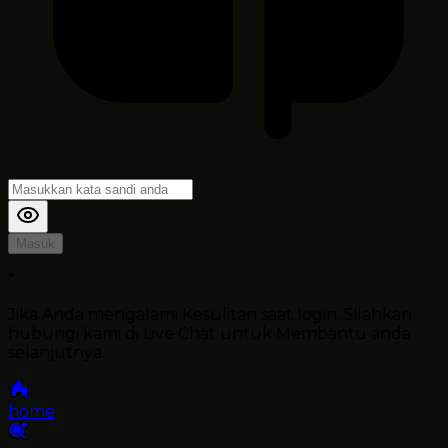
Masuk
*
Jika Anda mengalami Kesulitan saat login, Silahkan
hubungi kami di Live Chat untuk Membantu anda
selanjutnya
home