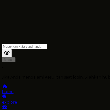
Masuk
*
Jika Anda mengalami Kesulitan saat login, Silahkan h
home
explore