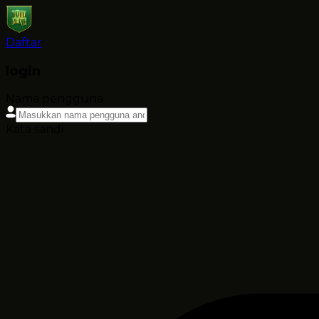
Daftar
login
Nama pengguna
Kata sandi