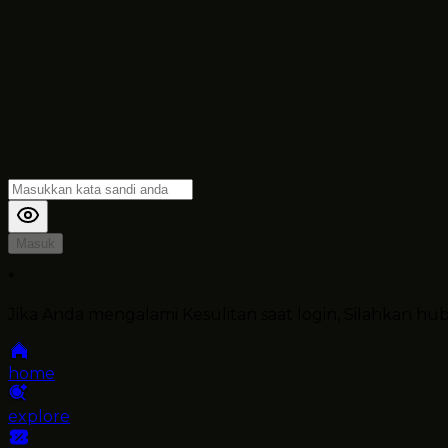
Masuk
*
Jika Anda mengalami Kesulitan saat login, Silahkan h
home
explore