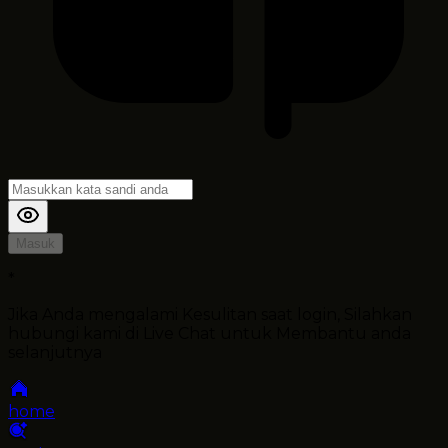
Masuk
*
Jika Anda mengalami Kesulitan saat login, Silahkan
hubungi kami di Live Chat untuk Membantu anda
selanjutnya
home