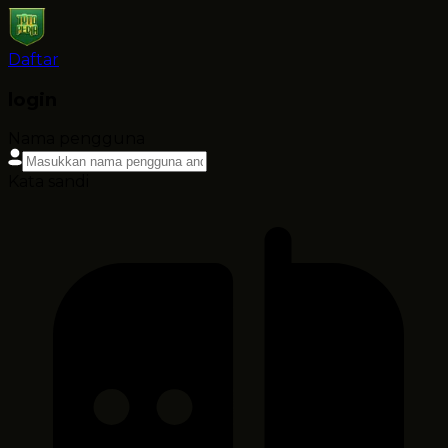
Daftar
login
Nama pengguna
Kata sandi