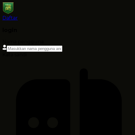
Daftar
login
Nama pengguna
Kata sandi