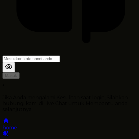
Masuk
*
Jika Anda mengalami Kesulitan saat login, Silahkan
hubungi kami di Live Chat untuk Membantu anda
selanjutnya
home