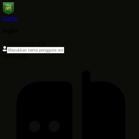
Daftar
login
Nama pengguna
Kata sandi