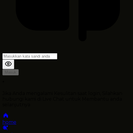
Masuk
*
Jika Anda mengalami Kesulitan saat login, Silahkan
hubungi kami di Live Chat untuk Membantu anda
selanjutnya
home