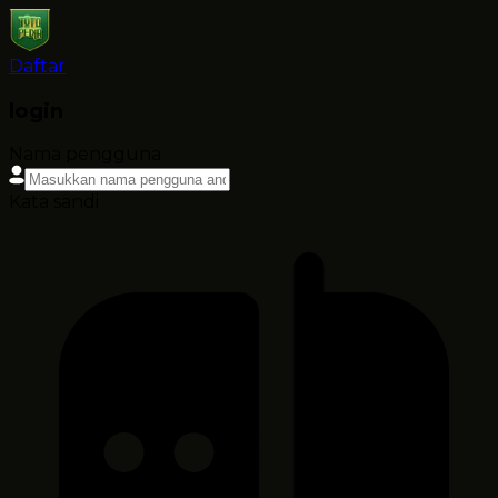
Daftar
login
Nama pengguna
Kata sandi