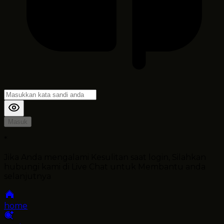
Masuk
*
Jika Anda mengalami Kesulitan saat login, Silahkan
hubungi kami di Live Chat untuk Membantu anda
selanjutnya
home