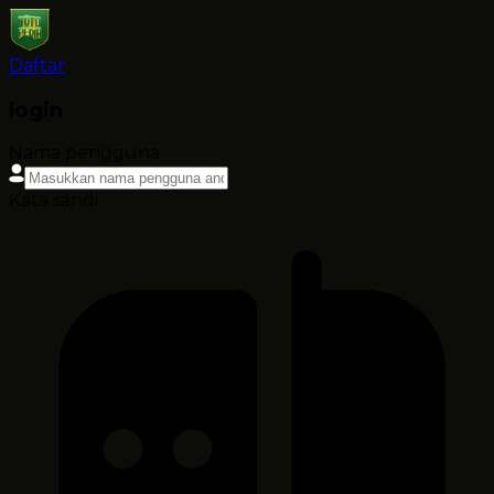
Daftar
login
Nama pengguna
Kata sandi