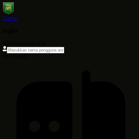
Daftar
login
Nama pengguna
Kata sandi