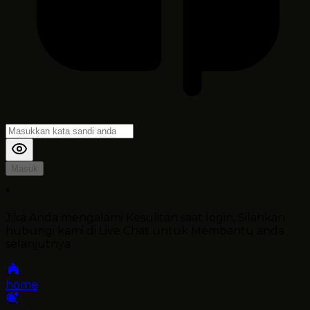
Masuk
*
Jika Anda mengalami Kesulitan saat login, Silahkan
hubungi kami di Live Chat untuk Membantu anda
selanjutnya
home