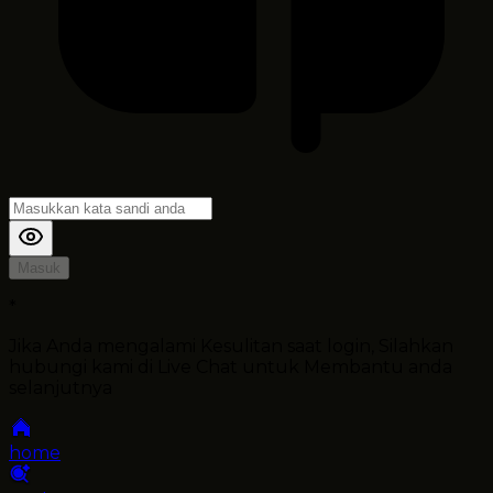
Masuk
*
Jika Anda mengalami Kesulitan saat login, Silahkan
hubungi kami di Live Chat untuk Membantu anda
selanjutnya
home