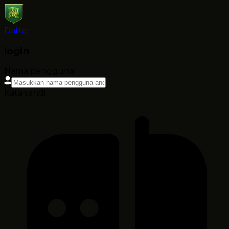
Daftar
login
Nama pengguna
Kata sandi