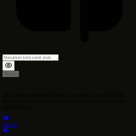
Masuk
*
Jika Anda mengalami Kesulitan saat login, Silahkan
hubungi kami di Live Chat untuk Membantu anda
selanjutnya
home