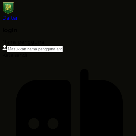
Daftar
login
Nama pengguna
Kata sandi