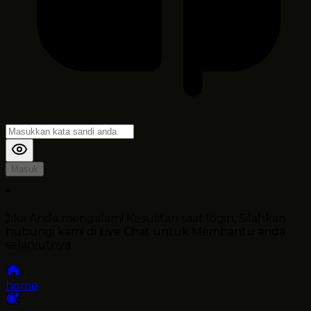
Masuk
*
Jika Anda mengalami Kesulitan saat login, Silahkan
hubungi kami di Live Chat untuk Membantu anda
selanjutnya
home