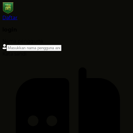
Daftar
login
Nama pengguna
Kata sandi