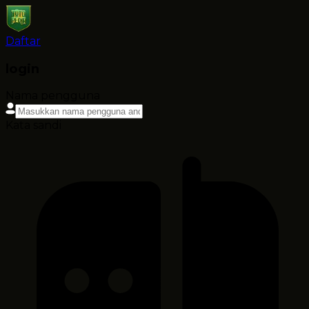
Daftar
login
Nama pengguna
Kata sandi