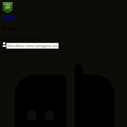
Daftar
login
Nama pengguna
Kata sandi