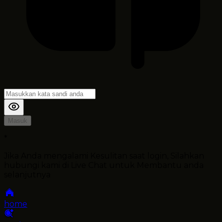
Masuk
*
Jika Anda mengalami Kesulitan saat login, Silahkan
hubungi kami di Live Chat untuk Membantu anda
selanjutnya
home