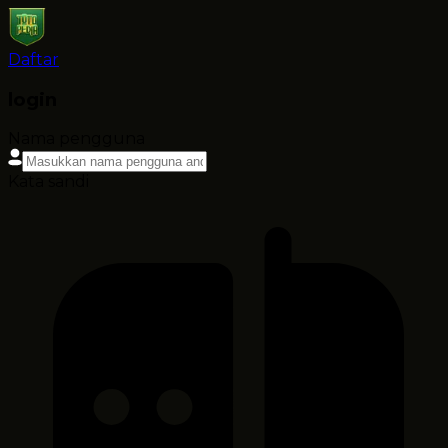
Daftar
login
Nama pengguna
Kata sandi