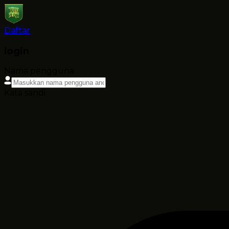
Daftar
login
Nama pengguna
Kata sandi