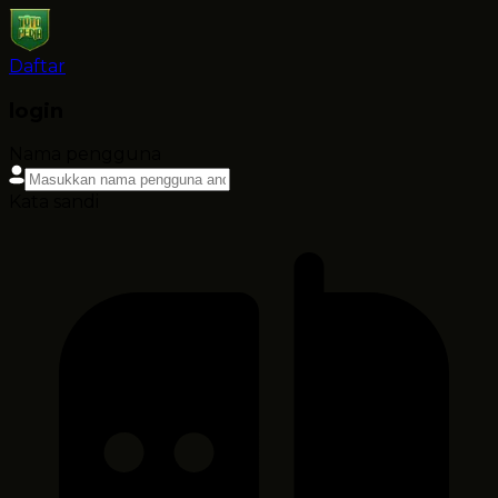
Daftar
login
Nama pengguna
Kata sandi