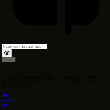
Masuk
*
Jika Anda mengalami Kesulitan saat login, Silahkan
hubungi kami di Live Chat untuk Membantu anda
selanjutnya
home