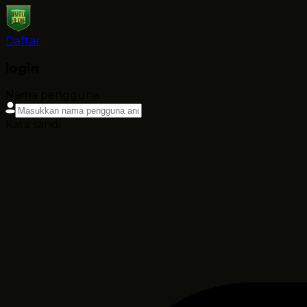
Daftar
login
Nama pengguna
Kata sandi