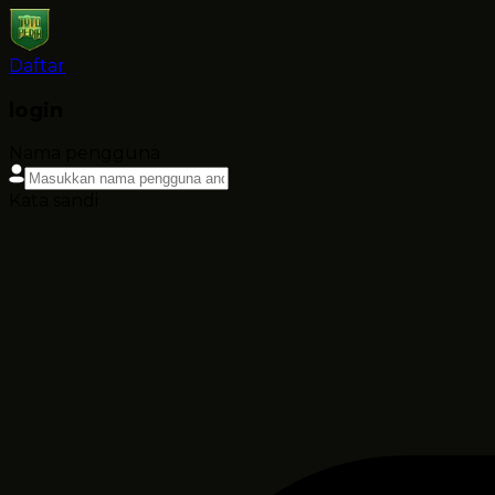
Daftar
login
Nama pengguna
Kata sandi