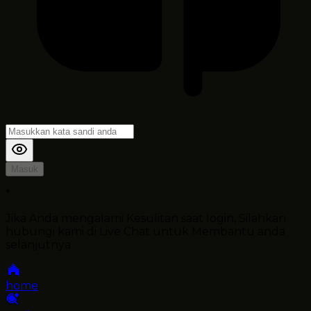
Masuk
*
Jika Anda mengalami Kesulitan saat login, Silahkan
hubungi kami di Live Chat untuk Membantu anda
selanjutnya
home