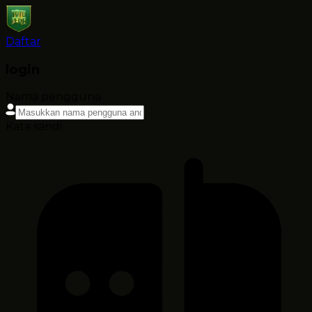
Daftar
login
Nama pengguna
Kata sandi