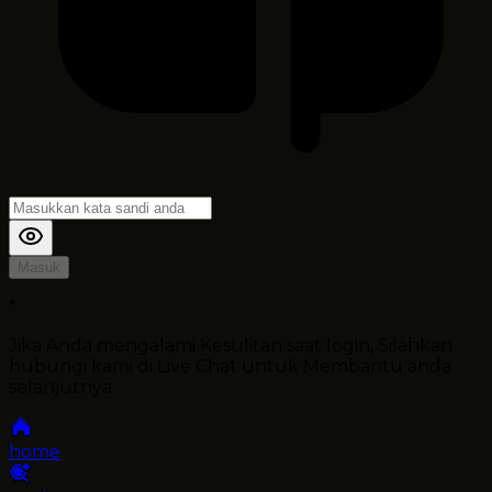
Masuk
*
Jika Anda mengalami Kesulitan saat login, Silahkan
hubungi kami di Live Chat untuk Membantu anda
selanjutnya
home