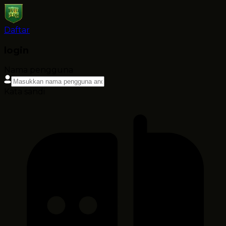
Daftar
login
Nama pengguna
Kata sandi