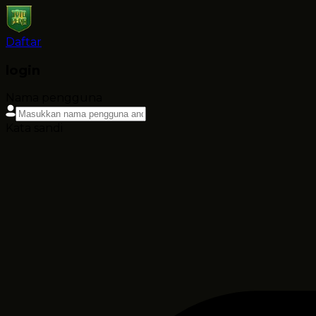
Daftar
login
Nama pengguna
Kata sandi