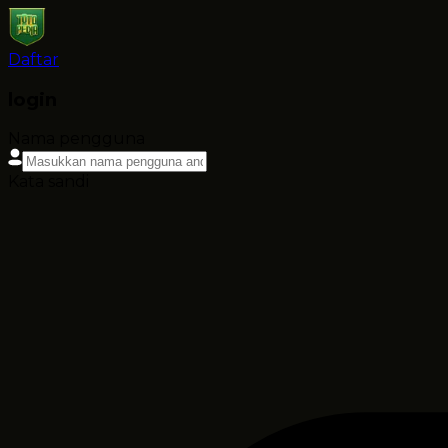
Daftar
login
Nama pengguna
Kata sandi