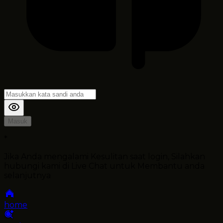
Masuk
*
Jika Anda mengalami Kesulitan saat login, Silahkan
hubungi kami di Live Chat untuk Membantu anda
selanjutnya
home