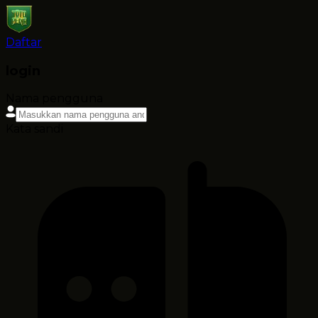
Daftar
login
Nama pengguna
Kata sandi