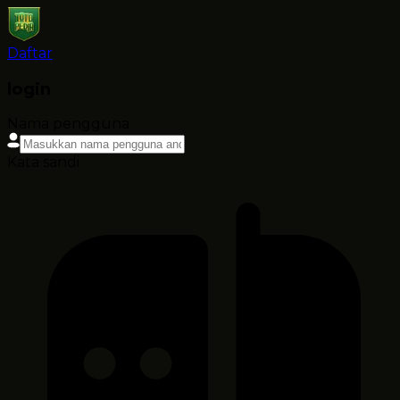
Daftar
login
Nama pengguna
Kata sandi