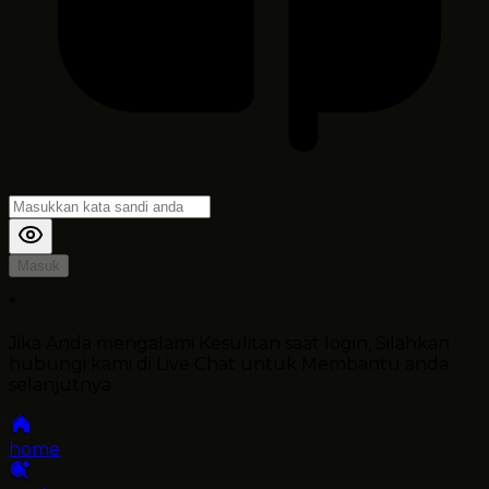
Masuk
*
Jika Anda mengalami Kesulitan saat login, Silahkan
hubungi kami di Live Chat untuk Membantu anda
selanjutnya
home