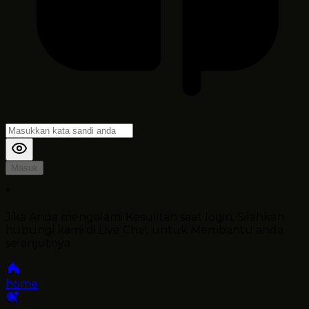
Masuk
*
Jika Anda mengalami Kesulitan saat login, Silahkan
hubungi kami di Live Chat untuk Membantu anda
selanjutnya
home