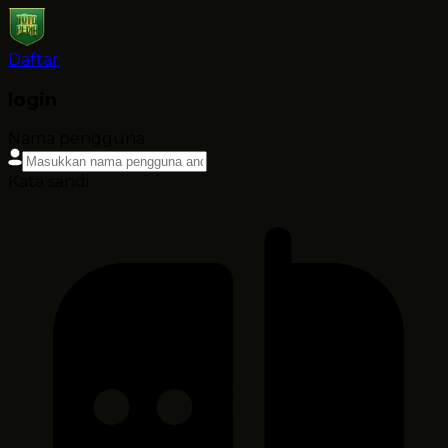
Daftar
login
Nama pengguna
Kata sandi