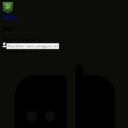
Daftar
login
Nama pengguna
Kata sandi