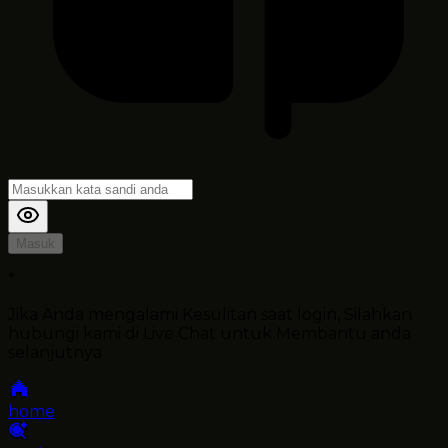
Masuk
*
Jika Anda mengalami Kesulitan saat login, Silahkan
hubungi kami di Live Chat untuk Membantu anda
selanjutnya
home