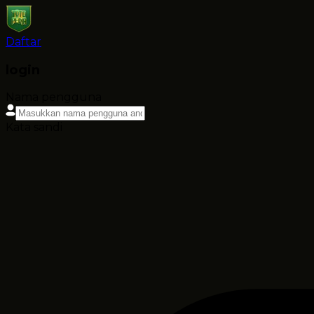
Daftar
login
Nama pengguna
Kata sandi