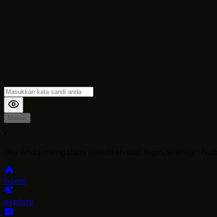
Masuk
*
Jika Anda mengalami Kesulitan saat login, Silahkan h
home
explore