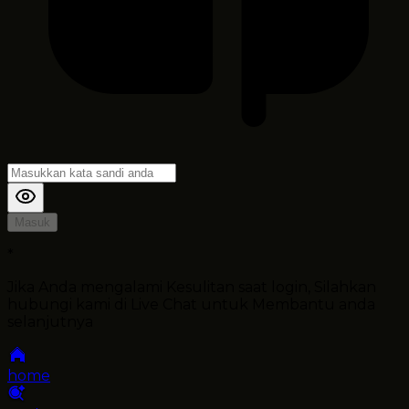
Masuk
*
Jika Anda mengalami Kesulitan saat login, Silahkan
hubungi kami di Live Chat untuk Membantu anda
selanjutnya
home