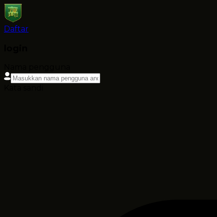
Daftar
login
Nama pengguna
Kata sandi